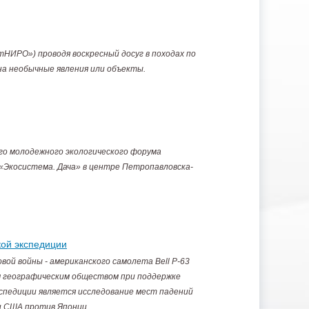
ИРО») проводя воскресный досуг в походах по
а необычные явления или объекты.
ого молодежного экологического форума
 «Экосистема. Дача» в центре Петропавловска-
ой экспедиции
ой войны - американского самолета Bell P-63
им географическим обществом при поддержке
спедиции является исследование мест падений
и США против Японии.