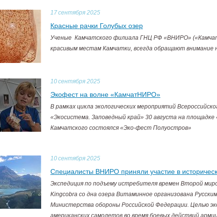
17
сентября 2025
Красные рачки Голубых озер
Ученые Камчатского филиала ГНЦ РФ «ВНИРО» («КамчатН
красивым местам Камчатки, всегда обращают внимание н
10
сентября 2025
Экофест на волне «КамчатНИРО»
В рамках цикла экологических мероприятий Всероссийск
«Экосистема. Заповедный край» 30 августа на площадке
Камчатского состоялся «Эко-фест Полуостров»
10
сентября 2025
Специалисты ВНИРО приняли участие в историческ
Экспедиция по подъему истребителя времен Второй миров
Kingcobra со дна озера Витаминное организована Русск
Министерства обороны Российской Федерации. Целью эк
американских самолетов во время боевых действий арми