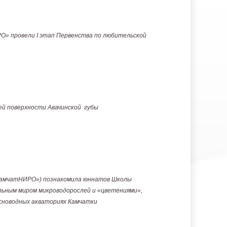
» провели I этап Первенства по любительской
ей поверхности Авачинской губы
КамчатНИРО») познакомила юннатов Школы
льным миром микроводорослей и «цветениями»,
есноводных акваториях Камчатки