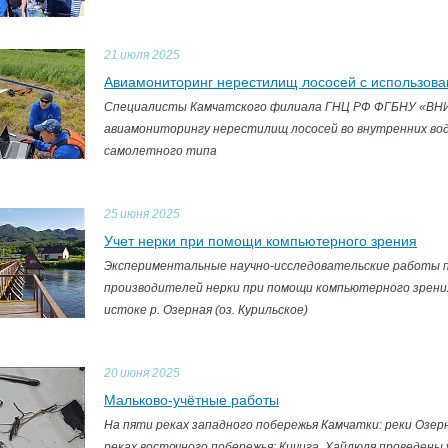
21
июля 2025
Авиамониторинг нерестилищ лососей с использов
Специалисты Камчатского филиала ГНЦ РФ ФГБНУ «ВНИ
авиамониторингу нерестилищ лососей во внутренних вод
самолетного типа
25
июня 2025
Учет нерки при помощи компьютерного зрения
Экспериментальные научно-исследовательские работы 
производителей нерки при помощи компьютерного зрени
истоке р. Озерная (оз. Курильское)
20
июня 2025
Мальково-учётные работы
На пяти реках западного побережья Камчатки: реки Озерн
реках восточного побережья: Кичига, Хайлюля проведены