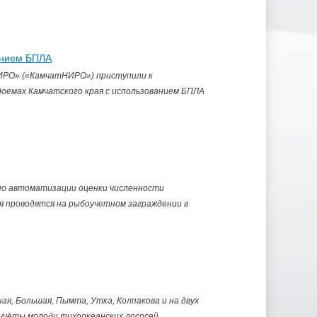
анием БПЛА
РО» («КамчатНИРО») приступили к
оемах Камчатского края с использованием БПЛА
по автоматизации оценки численности
я проводятся на рыбоучетном заграждении в
ая, Большая, Пымта, Утка, Колпакова и на двух
 учёты молоди тихоокеанских лососей