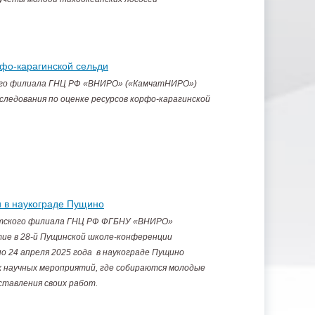
рфо-карагинской сельди
кого филиала ГНЦ РФ «ВНИРО» («КамчатНИРО»)
следования по оценке ресурсов корфо-карагинской
 в наукограде Пущино
атского филиала ГНЦ РФ ФГБНУ «ВНИРО»
тие в 28-й Пущинской школе-конференции
о 24 апреля 2025 года в наукограде Пущино
х научных мероприятий, где собираются молодые
ставления своих работ.