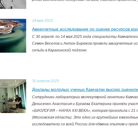
28
мая 2025
Авиаучетные исследование по оценке ресурсов ко
С 30 апреля по 14 мая 2025 года специалисты Камчатс
Семен Веселов и Антон Бирюков провели авиаучетные ис
сельди в Карагинской подзоне.
30
апреля 2025
Доклады молодых ученых Камчатки высоко оценили
Сотрудники лаборатории молекулярной генетики Камч
Денисенко Анастасия и Бугаева Екатерина приняли учас
«БИОЛОГИЯ – НАУКА XXI ВЕКА», которая проходила с 21 п
(Московская область). Это одно из крупнейших ежегодны
исследователи со всей России для обмена опытом и пред