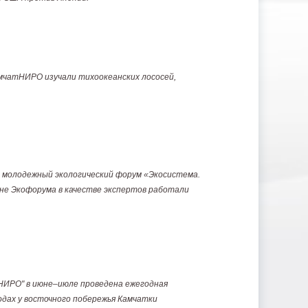
мчатНИРО изучали тихоокеанских лососей,
ий молодежный экологический форум «Экосистема.
мене Экофорума в качестве экспертов работали
ИРО" в июне–июле проведена ежегодная
одах у восточного побережья Камчатки