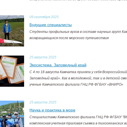
09
сентября 2025
Будущие специалисты
Студенты профильных вузов в составе научных групп Ка
возвращающихся после морского путешествия
25
августа 2025
Экосистема. Заповедный край
C 4 по 18 августа Камчатка приняла у себя Всероссийск
Заповедный край». Как в молодежной, так и в детской с
ученые Камчатского филиала ГНЦ РФ ФГБНУ «ВНИРО»
25
августа 2025
Наука и практика в море
Специалистами Камчатского филиала ГНЦ РФ ФГБНУ "ВН
комплексная учетная траловая съемка в тихоокеанских в