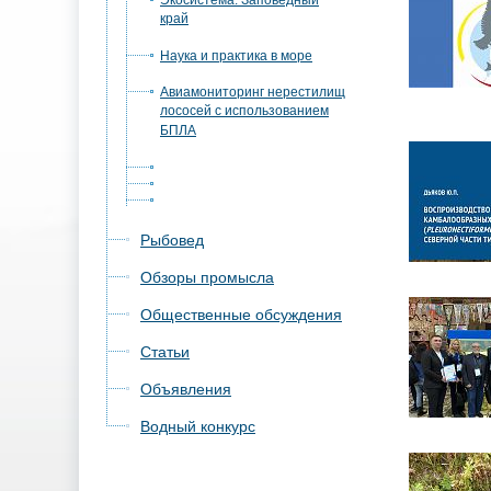
Экосистема. Заповедный
край
Наука и практика в море
Авиамониторинг нерестилищ
лососей с использованием
БПЛА
Рыбовед
Обзоры промысла
Общественные обсуждения
Статьи
Объявления
Водный конкурс