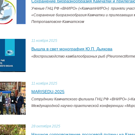
Сохранение биоразнообразия Камчатки и прилега
Ученые ГНЦ РФ «ВНИРО» («КамчатНИРО») приняли участ
«Сохранение биоразнообразия Камчатки и прилегающих м
Петропавловске-Камчатском
11
ноября 2025
Вышла в свет монография Ю.П. Дьякова
«Воспроизводство камбалообразных рыб (Pleuronectiforme
11
ноября 2025
MARISEDU-2025
Сотрудники Камчатского филиала ГНЦ РФ «ВНИРО» («Ка
Международной научно-практической конференции «Мор
28
октября 2025
Научное сопровождение лососевой путины на Камч