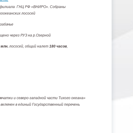
 филиала ГНЦ РФ «ВНИРО». Собраны
хоокеанских лососей
забачье
щено через РУЗ на р.Озерной
 млн.
лососей, общий налет
180 часов
,
мчатки и северо-западной части Тихого океана»
включен в единый Государственный перечень