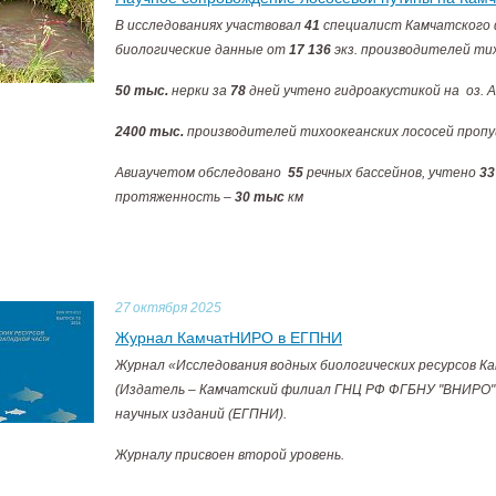
В исследованиях участвовал
41
специалист Камчатского
биологические данные от
17 136
экз. производителей ти
50 тыс.
нерки за
78
дней учтено гидроакустикой на оз. А
2400 тыс.
производителей тихоокеанских лососей пропу
Авиаучетом обследовано
55
речных бассейнов, учтено
33
протяженность –
30 тыс
км
27
октября 2025
Журнал КамчатНИРО в ЕГПНИ
Журнал «Исследования водных биологических ресурсов Ка
(Издатель – Камчатский филиал ГНЦ РФ ФГБНУ "ВНИРО" 
научных изданий (ЕГПНИ).
Журналу присвоен второй уровень.