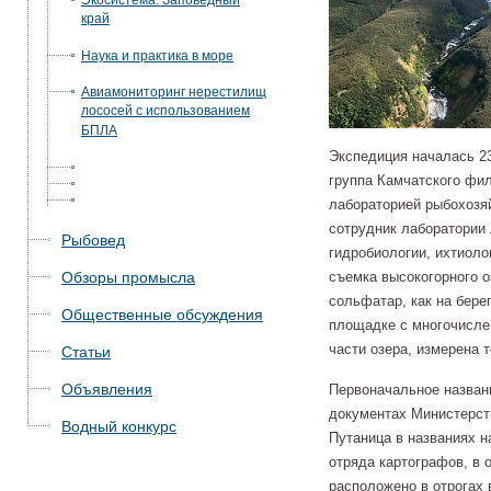
Экосистема. Заповедный
край
Наука и практика в море
Авиамониторинг нерестилищ
лососей с использованием
БПЛА
Экспедиция началась 23
группа Камчатского фи
лабораторией рыбохозя
сотрудник лаборатории
Рыбовед
гидробиологии, ихтиоло
Обзоры промысла
съемка высокогорного 
сольфатар, как на берег
Общественные обсуждения
площадке с многочисле
части озера, измерена 
Статьи
Объявления
Первоначальное названи
документах Министерств
Водный конкурс
Путаница в названиях н
отряда картографов, в 
расположено в отрогах 