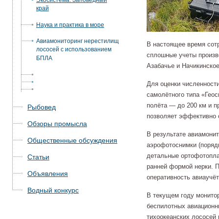
Экосистема. Заповедный
край
Наука и практика в море
Авиамониторинг нерестилищ
В настоящее время сот
лососей с использованием
сплошные учеты произв
БПЛА
Азабачье и Начикинско
Для оценки численност
самолётного типа «Геос
полёта — до 200 км и п
Рыбовед
позволяет эффективно 
Обзоры промысла
В результате авиамони
Общественные обсуждения
аэрофотоснимки (порядк
детальные ортофотопла
Статьи
ранней формой нерки. 
Объявления
оперативность авиаучёт
Водный конкурс
В текущем году монито
беспилотных авиационны
тихоокеанских лососей