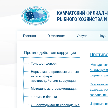
КАМЧАТСКИЙ ФИЛИАЛ «
РЫБНОГО ХОЗЯЙСТВА И
Главная
О филиале
Услуги
Научн
Противодействие коррупции
Противо
Телефон доверия
Методическ
об имуществ
Нормативно правовые и иные
формы спра
акты в сфере
противодействия коррупции
Основные но
Методические рекомендации
доходах, ра
заполнения 
Формы и бланки
Информацион
О необходимости соблюдения