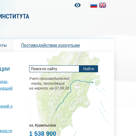
ИНСТИТУТА
кты
Противодействие коррупции
ции
Учет производителей
одах,
нерки, проходящих
твующей
на нерест, на 07.08.26
ений о
оз. Курильское
жности
1 538 900