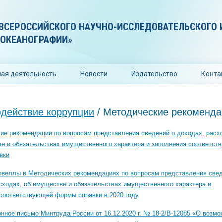
ВСЕРОССИЙСКОГО НАУЧНО-ИССЛЕДОВАТЕЛЬСКОГО 
 ОКЕАНОГРАФИИ»
ая деятельность
Новости
Издательство
Конта
действие коррупции
/ Методические рекоменда
ие рекомендации по вопросам представления сведений о доходах, расх
е и обязательствах имущественного характера и заполнения соответс
вки
веллы в Методических рекомендациях по вопросам представления свед
сходах, об имуществе и обязательствах имущественного характера и
соответствующей формы справки в 2020 году
ное письмо Минтруда России от 16.12.2020 г. № 18-2/В-12085 «О возмо