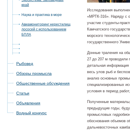
Экосистема. Заповедный
край
Исследования выполнен
Наука и практика в море
«МРТК-316». Наряду с 
участие студенты-прак
Авиамониторинг нерестилищ
Камчатского государств
лососей с использованием
БПЛА
морского технологическ
государственного Униве
Донные траления на обш
27 до 207 м проводили 
Рыбовед
детальная информация 
весь улов рыб и беспо
Обзоры промысла
анализ основных промы
Общественные обсуждения
специализированных ис
условия в период работ
Статьи
Полученные материалы,
Объявления
предыдущие годы, буду
Водный конкурс
промысловых гидробион
обоснования объемов о
дальневосточных камбал