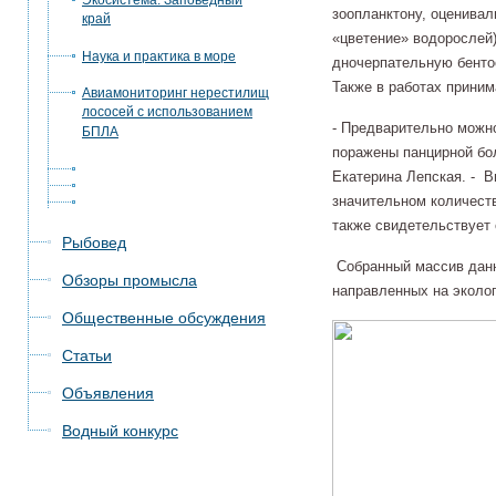
Экосистема. Заповедный
зоопланктону, оценива
край
«цветение» водорослей
Наука и практика в море
дночерпательную бенто
Также в работах приним
Авиамониторинг нерестилищ
лососей с использованием
- Предварительно можно
БПЛА
поражены панцирной бол
Екатерина Лепская. - 
значительном количеств
также свидетельствует 
Рыбовед
Собранный массив данн
Обзоры промысла
направленных на эколо
Общественные обсуждения
Статьи
Объявления
Водный конкурс