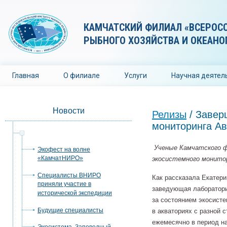
КАМЧАТСКИЙ ФИЛИАЛ «ВСЕРОС
РЫБНОГО ХОЗЯЙСТВА И ОКЕАНО
Главная
О филиале
Услуги
Научная деятел
Новости
Релизы
/ Завер
мониторинга Ав
Релизы
Ученые Камчатского 
Экофест на волне
«КамчатНИРО»
экосистемного монитор
Специалисты ВНИРО
Как рассказала Екатери
приняли участие в
заведующая лаборатори
исторической экспедиции
за состоянием экосисте
Будущие специалисты
в акваториях с разной 
ежемесячно в период на