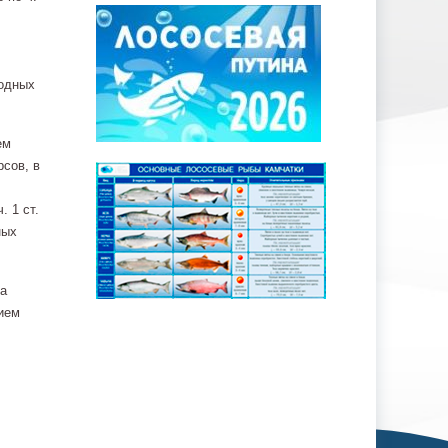
водных
ем
сов, в
. 1 ст.
ных
ра
ием