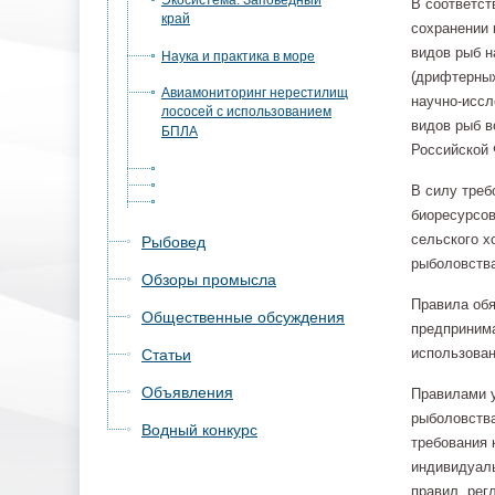
Экосистема. Заповедный
В соответст
край
сохранении 
видов рыб н
Наука и практика в море
(дрифтерных
Авиамониторинг нерестилищ
научно-иссл
лососей с использованием
видов рыб в
БПЛА
Российской 
В силу треб
биоресурсов
сельского х
Рыбовед
рыболовства
Обзоры промысла
Правила об
Общественные обсуждения
предприним
использован
Статьи
Объявления
Правилами у
рыболовства
Водный конкурс
требования 
индивидуал
правил, рег