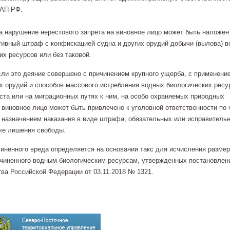
оАП РФ.
а нарушение нерестового запрета на виновное лицо может быть наложен
ивный штраф с конфискацией судна и других орудий добычи (вылова) 
их ресурсов или без таковой.
сли это деяние совершено с причинением крупного ущерба, с применени
 орудий и способов массового истребления водных биологических ресур
ста или на миграционных путях к ним, на особо охраняемых природных
 виновное лицо может быть привлечено к уголовной ответственности по ч
 назначением наказания в виде штрафа, обязательных или исправитель
кже лишения свободы.
иненного вреда определяется на основании такс для исчисления разме
чиненного водным биологическим ресурсам, утвержденных постановлен
ва Российской Федерации от 03.11.2018 № 1321.