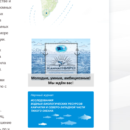
стве и
ромных
ых
в
омных
 море
ии.
х
а
ила
.
ыми
ую с
,
иц,
ушение
 по ч.