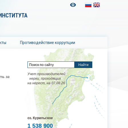
ИНСТИТУТА
кты
Противодействие коррупции
Учет производителей
ть за
нерки, проходящих
на нерест, на 07.08.26
оз. Курильское
1 538 900