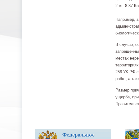
2 ст. 8.37 К
Например, з
администрат
биологическ
В случае, е
запрещенных
местах нере
территориях
256 УК РФ с
работ, а та
Размер прич
ущерба, при
Правительст