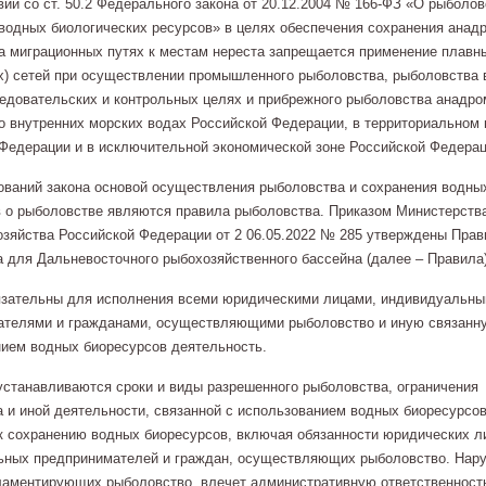
вии со ст. 50.2 Федерального закона от 20.12.2004 № 166-ФЗ «О рыболов
водных биологических ресурсов» в целях обеспечения сохранения анад
а миграционных путях к местам нереста запрещается применение плавн
) сетей при осуществлении промышленного рыболовства, рыболовства 
едовательских и контрольных целях и прибрежного рыболовства анадр
о внутренних морских водах Российской Федерации, в территориальном
Федерации и в исключительной экономической зоне Российской Федерац
ований закона основой осуществления рыболовства и сохранения водны
 о рыболовстве являются правила рыболовства. Приказом Министерств
озяйства Российской Федерации от 2 06.05.2022 № 285 утверждены Прав
 для Дальневосточного рыбохозяйственного бассейна (далее – Правила)
язательны для исполнения всеми юридическими лицами, индивидуальн
ателями и гражданами, осуществляющими рыболовство и иную связанн
ием водных биоресурсов деятельность.
станавливаются сроки и виды разрешенного рыболовства, ограничения
 и иной деятельности, связанной с использованием водных биоресурсов
к сохранению водных биоресурсов, включая обязанности юридических л
ьных предпринимателей и граждан, осуществляющих рыболовство. Нар
ламентирующих рыболовство, влечет административную ответственность