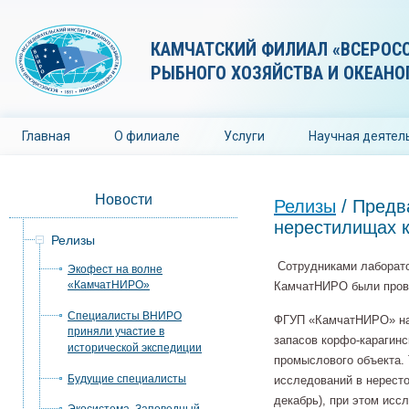
КАМЧАТСКИЙ ФИЛИАЛ «ВСЕРОС
РЫБНОГО ХОЗЯЙСТВА И ОКЕАНО
Главная
О филиале
Услуги
Научная деятел
Новости
Релизы
/ Предв
нерестилищах к
Релизы
Cотрудниками лаборато
Экофест на волне
«КамчатНИРО»
КамчатНИРО были прове
Специалисты ВНИРО
ФГУП «КамчатНИРО» на 
приняли участие в
запасов корфо-карагин
исторической экспедиции
промыслового объекта. 
Будущие специалисты
исследований в нересто
декабрь), при этом ис