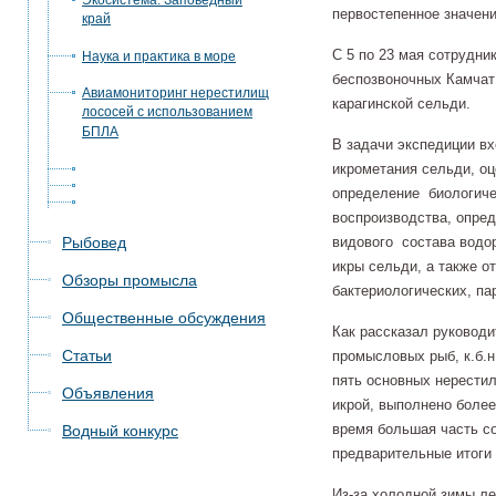
Экосистема. Заповедный
первостепенное значен
край
С 5 по 23 мая сотрудни
Наука и практика в море
беспозвоночных Камчат
Авиамониторинг нерестилищ
карагинской сельди.
лососей с использованием
БПЛА
В задачи экспедиции вх
икрометания сельди, оц
определение биологиче
воспроизводства, опре
Рыбовед
видового состава водор
икры сельди, а также о
Обзоры промысла
бактериологических, па
Общественные обсуждения
Как рассказал руководи
Статьи
промысловых рыб, к.б.н
пять основных нерестил
Объявления
икрой, выполнено более
время большая часть со
Водный конкурс
предварительные итоги
Из-за холодной зимы ле