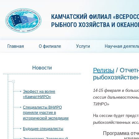
КАМЧАТСКИЙ ФИЛИАЛ «ВСЕРОС
РЫБНОГО ХОЗЯЙСТВА И ОКЕАНО
Главная
О филиале
Услуги
Научная деятел
Новости
Релизы
/ Отчет
рыбохозяйствен
Релизы
14-15 февраля в боль
Экофест на волне
«КамчатНИРО»
сессия дальневосточн
ТИНРО»
Специалисты ВНИРО
приняли участие в
На сессии будет предс
исторической экспедиции
рыбохозяйственных исс
Будущие специалисты
Программа отч
научн