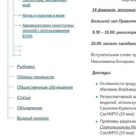
Экосистема. Заповедный
край
14 февраля, вторник
Наука и практика в море
Большой зал Правит
Авиамониторинг нерестилищ
лососей с использованием
9.30 – 10.00: регист
БПЛА
10.00: начало заседан
Вступительное слово п
Николаевича Бочарова
Рыбовед
Доклады:
Обзоры промысла
Особенности проду
Общественные обсуждения
Матвеев Владимир
Ретроспективный а
Статьи
моделей, использу
Объявления
Сахалино-Курильск
СахНИРО (10 мин)
Водный конкурс
Проблемы рационал
Стекольщикова Ма
СахНИРО (10 мин)