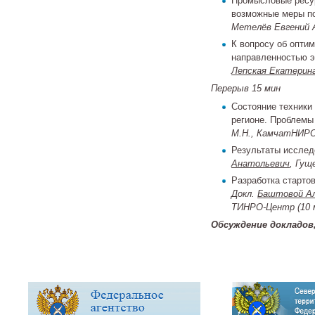
Промысловые ресур
возможные меры п
Метелёв Евгений А
К вопросу об оптим
направленностью э
Лепская Екатерин
Перерыв 15 мин
Состояние техники
регионе. Проблемы
М.Н., КамчатНИРО 
Результаты исслед
Анатольевич
, Гущ
Разработка старто
Докл.
Баштовой Ал
ТИНРО-Центр (10 
Обсуждение докладов