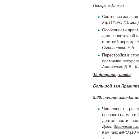
Перерыв 15 мин
Состояние запасов 
ХфТИНРО (10 мин)
Особенности прост
дальневосточной с
в летний период 20
Сыроваткин Е.В
.,
Перестройки в стр
состояние ресурсо
Антоненко Д.В., Ку
15 февраля, среда
Большой зал Правит
9.30: начало заседани
Численность, расп
осеннего нагула в
деятельности пред
Докл.
Шевляков Ев
КамчатНИРО
(10 