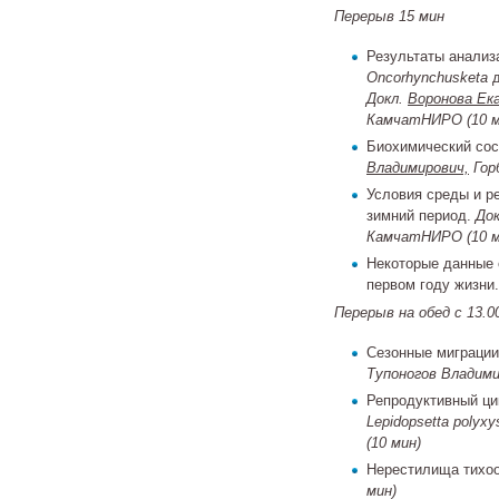
Перерыв 15 мин
Результаты анализ
Oncorhynchus
keta
д
Докл.
Воронова Ек
КамчатНИРО
(10 
Биохимический сос
Владимирович,
Гор
Условия среды и р
зимний период.
Док
КамчатНИРО
(10 
Некоторые данные 
первом году жизни
Перерыв на обед с 13.00
Сезонные миграции
Тупоногов Владими
Репродуктивный ци
Lepidopsetta polyxy
(10 мин)
Нерестилища тихоо
мин)