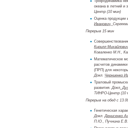
Трофодинамика нек
океана в летний и
Центр (10 мин)
Оценка продукции 
Иванович,
Сергеев
Перерыв 15 мин
Совершенствование
Кирилл Михайлови
Коваленко М.Н., 
Математическое мо
расчетов динамики
(ПРП) для некотор
Докл.
Черниенко Иг
Траловый промысел
развития.
Докл
. Ду
ТИНРО-Центр (10 
Перерыв на обед с 13.00
Генетическая хара
Докл.
Денисенко А
П.
IO
.
, Пучнина Е.