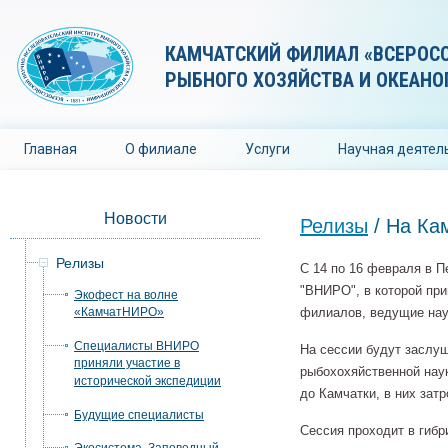
КАМЧАТСКИЙ ФИЛИАЛ «ВСЕРОС
РЫБНОГО ХОЗЯЙСТВА И ОКЕАНО
Главная
О филиале
Услуги
Научная деятел
Новости
Релизы
/ На Ка
Релизы
С 14 по 16 февраля в 
"ВНИРО", в которой при
Экофест на волне
«КамчатНИРО»
филиалов, ведущие нау
Специалисты ВНИРО
На сессии будут заслу
приняли участие в
рыбохохяйственной нау
исторической экспедиции
до Камчатки, в них зат
Будущие специалисты
Сессия проходит в гиб