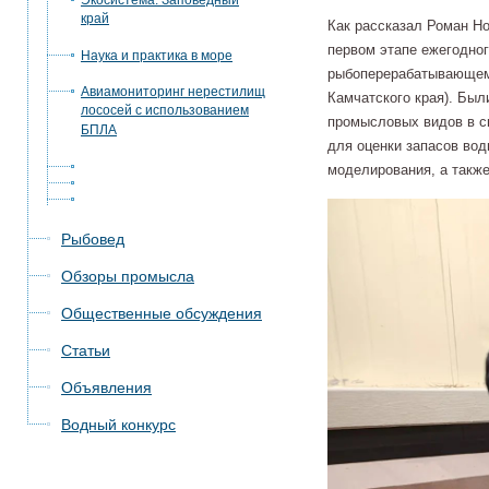
Экосистема. Заповедный
край
Как рассказал Роман Н
первом этапе ежегодног
Наука и практика в море
рыбоперерабатывающем 
Авиамониторинг нерестилищ
Камчатского края). Бы
лососей с использованием
промысловых видов в 
БПЛА
для оценки запасов во
моделирования, а также
Рыбовед
Обзоры промысла
Общественные обсуждения
Статьи
Объявления
Водный конкурс