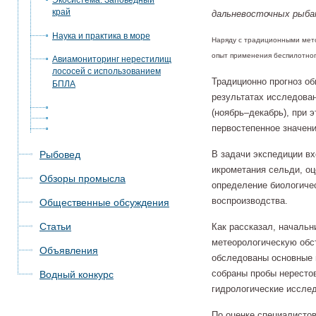
Экосистема. Заповедный
край
дальневосточных рыба
Наука и практика в море
Наряду с традиционными мето
опыт применения беспилотног
Авиамониторинг нерестилищ
лососей с использованием
Традиционно прогноз об
БПЛА
результатах исследован
(ноябрь–декабрь), при
первостепенное значени
Рыбовед
В задачи экспедиции вх
икрометания сельди, оц
Обзоры промысла
определение биологиче
воспроизводства.
Общественные обсуждения
Статьи
Как рассказал, начальн
метеорологическую обст
Объявления
обследованы основные 
собраны пробы нерестов
Водный конкурс
гидрологические иссле
По оценке специалистов