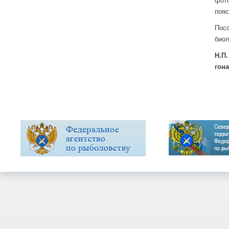
фото
пояс
Посо
биол
Н.П.
гона