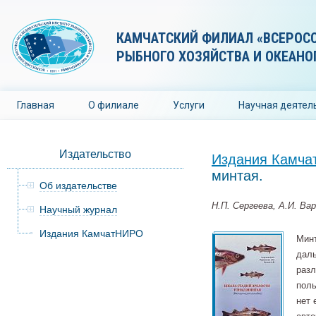
КАМЧАТСКИЙ ФИЛИАЛ «ВСЕРОС
РЫБНОГО ХОЗЯЙСТВА И ОКЕАНО
Главная
О филиале
Услуги
Научная деятел
Издательство
Издания Камч
минтая.
Об издательстве
Н.П. Сергеева, А.И. Ва
Научный журнал
Издания КамчатНИРО
Минт
даль
разл
поль
нет 