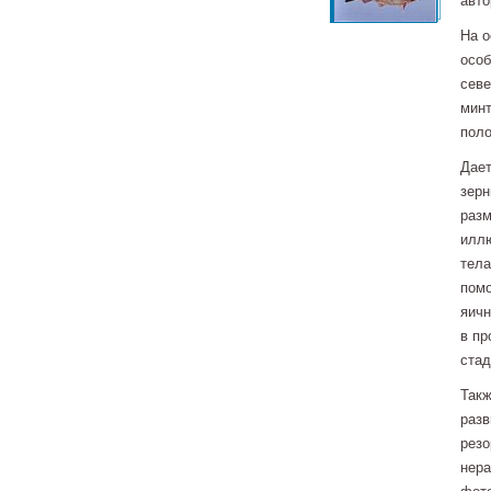
авто
На о
особ
севе
мин
поло
Дает
зерн
разм
иллю
тела
помо
яичн
в пр
стад
Такж
разв
резо
нера