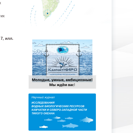
х
гих
7, илл.