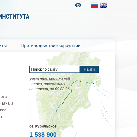
ИНСТИТУТА
кты
Противодействие коррупции
Учет производителей
нерки, проходящих
на нерест, на 09.08.26
чета
чатка и
есса
а
оз. Курильское
1 538 900