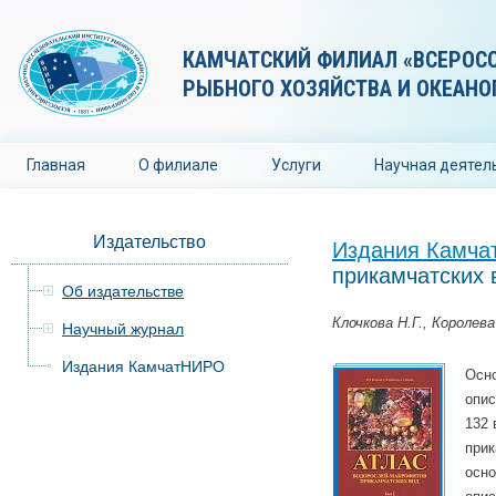
КАМЧАТСКИЙ ФИЛИАЛ «ВСЕРОС
РЫБНОГО ХОЗЯЙСТВА И ОКЕАНО
Главная
О филиале
Услуги
Научная деятел
Издательство
Издания Камч
прикамчатских 
Об издательстве
Клочкова Н.Г., Королева
Научный журнал
Издания КамчатНИРО
Осно
опис
132 
прик
осно