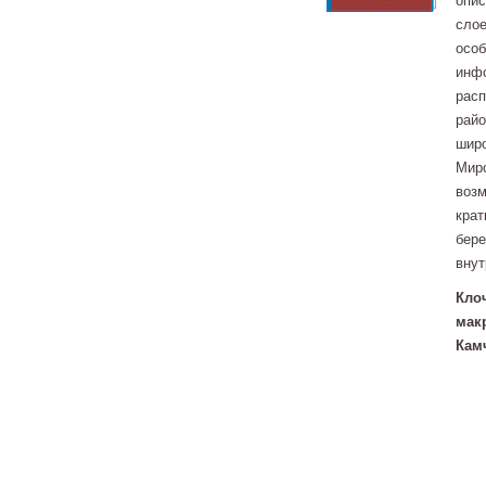
опис
слое
особ
инфо
расп
райо
широ
Миро
возм
крат
бере
внут
Клоч
мак
Камч