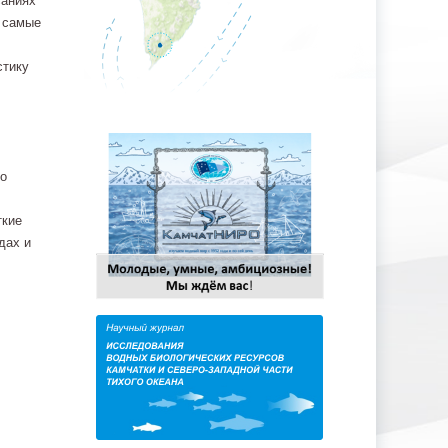
саниях
х самые
стику
го
ткие
дах и