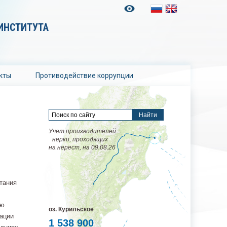
ИНСТИТУТА
кты
Противодействие коррупции
Учет производителей
нерки, проходящих
на нерест, на 09.08.26
тания
ую
оз. Курильское
зации
1 538 900