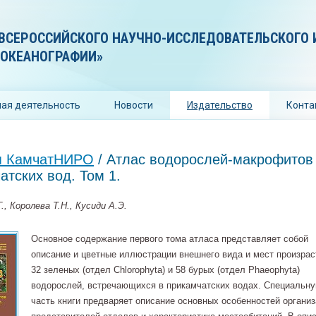
ВСЕРОССИЙСКОГО НАУЧНО-ИССЛЕДОВАТЕЛЬСКОГО 
 ОКЕАНОГРАФИИ»
ая деятельность
Новости
Издательство
Конта
я КамчатНИРО
/ Атлас водорослей-макрофитов
атских вод. Том 1.
., Королева Т.Н., Кусиди А.Э.
Основное содержание первого тома атласа представляет собой
описание и цветные иллюстрации внешнего вида и мест произрас
32 зеленых (отдел Chlorophyta) и 58 бурых (отдел Phaeophyta)
водорослей, встречающихся в прикамчатских водах. Специальн
часть книги предваряет описание основных особенностей органи