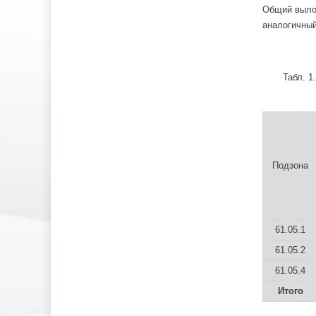
Общий вылов
аналогичный
Табл. 1
Подзона
61.05.1
61.05.2
61.05.4
Итого