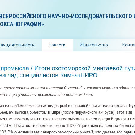
ВСЕРОССИЙСКОГО НАУЧНО-ИССЛЕДОВАТЕЛЬСКОГО 
 ОКЕАНОГРАФИИ»
ая деятельность
Новости
Издательство
Конта
 промысла
/ Итоги охотоморской минтаевой пут
: взгляд специалистов КамчатНИРО
е время запасы минтая в северной части Охотского моря находятся 
овне, и результаты промысла это подтвеждают
ин из наиболее массовых видов рыб в северной части Тихого океана. Бу
бъемам вылова объектом в мире (после перуанского анчоуса), этот вид
ъектом номер один в отечественном рыболовстве со средней долей в о
о 23%. При этом, в среднем, около 18% общего вылова водных биологи
ИЭЗ РФ обеспечивает североохотоморский минтай, что делает его одним