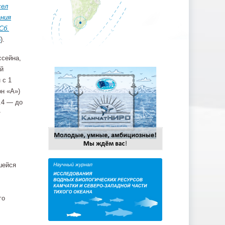
сел
ания
Сб.
5
).
ссейна,
ый
 с 1
он «А»)
5.4 — до
т
шейся
го