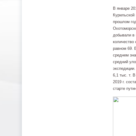
В январе 20
Курильской 
прошлом год
Охотоморско
добывали в 
количество 
равном 69. 
среднем зна
средний уло
экспедиции. 
6,1 тыс. т.
2019 г. сост
старте пути