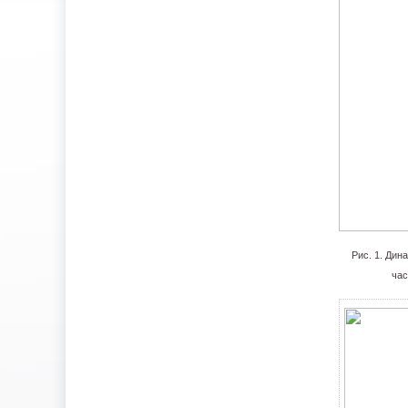
Рис. 1. Дин
час