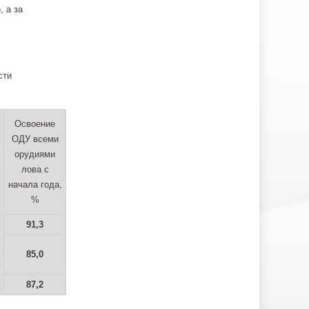
, а за
сти
Освоение
ОДУ всеми
орудиями
лова с
начала года,
%
91,3
85,0
87,2