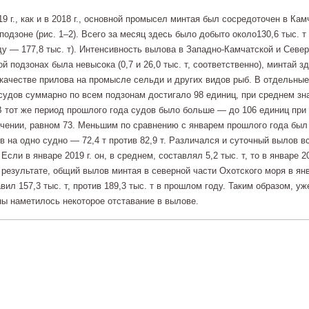
19 г., как и в 2018 г., основной промысел минтая был сосредоточен в Кам
подзоне (рис. 1–2). Всего за месяц здесь было добыто около130,6 тыс. т 
у — 177,8 тыс. т). Интенсивность вылова в Западно-Камчатской и Север
й подзонах была невысока (0,7 и 26,0 тыс. т, соответственно), минтай з
качестве прилова на промысле сельди и других видов рыб. В отдельные
судов суммарно по всем подзонам достигало 98 единиц, при среднем зн
В тот же период прошлого года судов было больше — до 106 единиц при
чении, равном 73. Меньшим по сравнению с январем прошлого года был
в на одно судно — 72,4 т против 82,9 т. Различался и суточный вылов в
Если в январе 2019 г. он, в среднем, составлял 5,2 тыс. т, то в январе 2
 В результате, общий вылов минтая в северной части Охотского моря в ян
авил 157,3 тыс. т, против 189,3 тыс. т в прошлом году. Таким образом, уж
ны наметилось некоторое отставание в вылове.