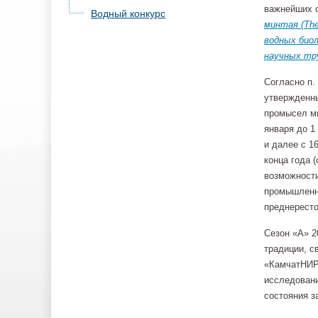
важнейших с
Водный конкурс
минтая (The
водных биол
научных тру
Согласно п.
утвержденны
промысел ми
января до 1
и далее с 16
конца года 
возможности
промышленни
преднересто
Сезон «А» 2
традиции, с
«КамчатНИР
исследовани
состояния з