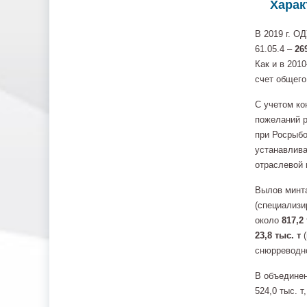
Харак
В 2019 г. О
61.05.4 –
26
Как и в 2010
счет общего
С учетом ко
пожеланий 
при Росрыбо
устанавлива
отраслевой 
Вылов минт
(специализи
около
817,2 
23,8 тыс. т
(
снюрреводно
В объединен
524,0 тыс. т