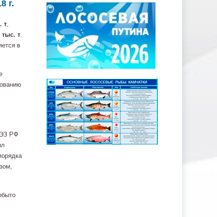
8 г.
. т
,
 тыс. т
.
яется в
е
рованию
ИЭЗ РФ
ил
 порядка
зом,
обыто