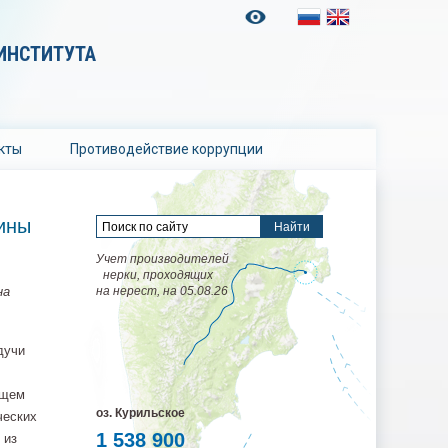
ИНСТИТУТА
кты
Противодействие коррупции
ины
Учет производителей
нерки, проходящих
на
на нерест, на 05.08.26
дучи
бщем
оз. Курильское
ческих
1 538 900
 из