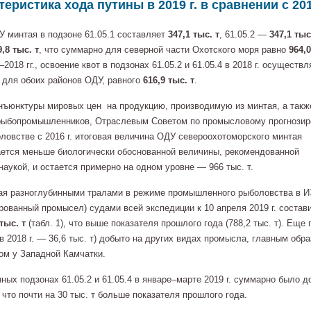
теристика хода путины в 2019 г. в сравнении с 201
ДУ минтая в подзоне 61.05.1 составляет
347,1 тыс. т
, 61.05.2 —
347,1 тыс
9,8 тыс. т
, что суммарно для северной части Охотского моря равно
964,0
–2018 гг., освоение квот в подзонах 61.05.2 и 61.05.4 в 2018 г. осуществл
 для обоих районов ОДУ, равного
616,9 тыс. т
.
нъюнктуры мировых цен на продукцию, производимую из минтая, а такж
рыбопромышленников, Отраслевым Советом по промысловому прогнози
ловстве с 2016 г. итоговая величина ОДУ североохотоморского минтая
ется меньше биологически обоснованной величины, рекомендованной
наукой, и остается примерно на одном уровне — 966 тыс. т.
ая разноглубинными тралами в режиме промышленного рыболовства в 
рованный промысел) судами всей экспедиции к 10 апреля 2019 г. состав
тыс. т
(табл. 1), что выше показателя прошлого года (788,2 тыс. т). Еще
в 2018 г. — 36,6 тыс. т) добыто на других видах промысла, главным обра
м у Западной Камчатки.
ных подзонах 61.05.2 и 61.05.4 в январе–марте 2019 г. суммарно было д
, что почти на 30 тыс. т больше показателя прошлого года.