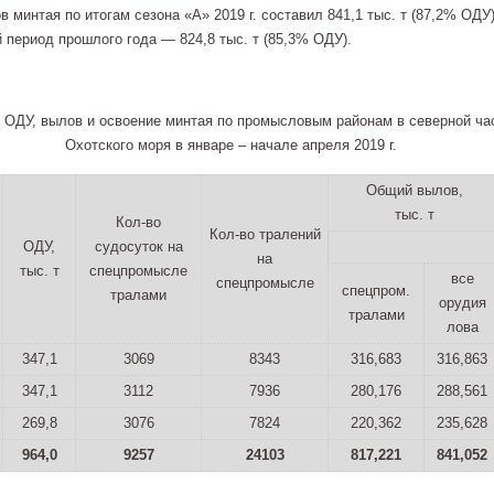
 минтая по итогам сезона «А» 2019 г. составил 841,1 тыс. т (87,2% ОДУ)
 период прошлого года — 824,8 тыс. т (85,3% ОДУ).
. ОДУ, вылов и освоение минтая по промысловым районам в северной ча
Охотского моря в январе – начале апреля 2019 г.
Общий вылов,
тыс. т
Кол-во
Кол-во тралений
ОДУ,
судосуток на
на
тыс. т
спецпромысле
все
спецпромысле
спецпром.
тралами
орудия
тралами
лова
347,1
3069
8343
316,683
316,863
347,1
3112
7936
280,176
288,561
269,8
3076
7824
220,362
235,628
964,0
9257
24103
817,221
841,052