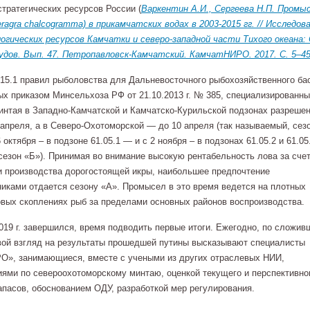
тратегических ресурсов России (
Варкентин А.И., Сергеева Н.П. Промы
ragra chalcogramma) в прикамчатских водах в 2003-2015 гг. // Исследов
огических ресурсов Камчатки и северо-западной части Тихого океана: 
дов. Вып. 47. Петропавловск-Камчатский. КамчатНИРО. 2017. С. 5–4
 15.1 правил рыболовства для Дальневосточного рыбохозяйственного ба
х приказом Минсельхоза РФ от 21.10.2013 г. № 385, специализированн
нтая в Западно-Камчатской и Камчатско-Курильской подзонах разрешен
 апреля, а в Северо-Охотоморской — до 10 апреля (так называемый, сез
 октября – в подзоне 61.05.1 — и с 2 ноября – в подзонах 61.05.2 и 61.0
(сезон «Б»). Принимая во внимание высокую рентабельность лова за сче
 производства дорогостоящей икры, наибольшее предпочтение
ками отдается сезону «А». Промысел в это время ведется на плотных
вых скоплениях рыб за пределами основных районов воспроизводства.
019 г. завершился, время подводить первые итоги. Ежегодно, по сложив
вой взгляд на результаты прошедшей путины высказывают специалисты
О», занимающиеся, вместе с учеными из других отраслевых НИИ,
ями по североохотоморскому минтаю, оценкой текущего и перспективно
апасов, обоснованием ОДУ, разработкой мер регулирования.