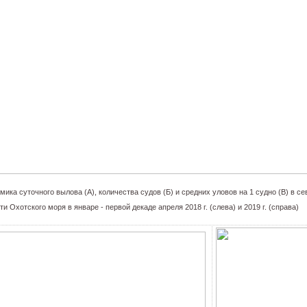
амика суточного вылова (А), количества судов (Б) и средних уловов на 1 судно (В) в с
ти Охотского моря в январе - первой декаде апреля 2018 г. (слева) и 2019 г. (справа)