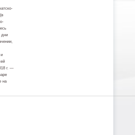
чатско-
(в
о-
десь
 дни
ачении,
 и
сей
018 г. —
варе
е на