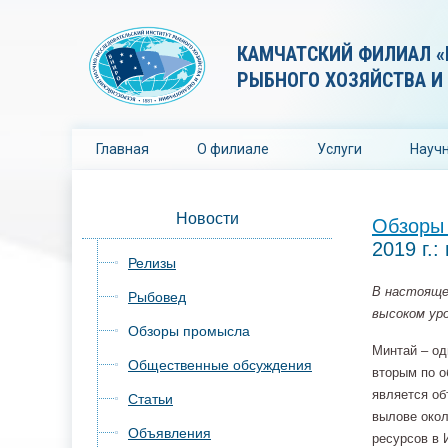
КАМЧАТСКИЙ ФИЛИАЛ «
РЫБНОГО ХОЗЯЙСТВА И
Главная
О филиале
Услуги
Научн
Новости
Обзоры
2019 г.
Релизы
В настояще
Рыбовед
высоком ур
Обзоры промысла
Минтай – од
Общественные обсуждения
вторым по о
является об
Статьи
вылове окол
Объявления
ресурсов в 