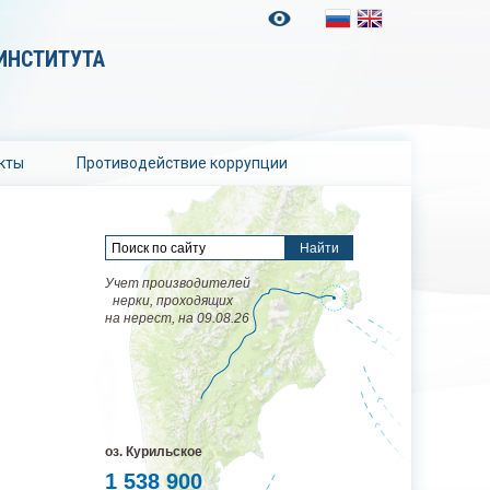
ИНСТИТУТА
кты
Противодействие коррупции
Учет производителей
нерки, проходящих
на нерест, на 09.08.26
оз. Курильское
1 538 900