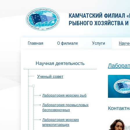
КАМЧАТСКИЙ ФИЛИАЛ «
РЫБНОГО ХОЗЯЙСТВА И
Главная
О филиале
Услуги
Научн
Научная деятельность
Лабора
Ученый совет
Лаборатории
Лаборатория морских рыб
Лаборатория промысловых
Контакт
беспозвоночных
Лаборатория морских
млекопитающих