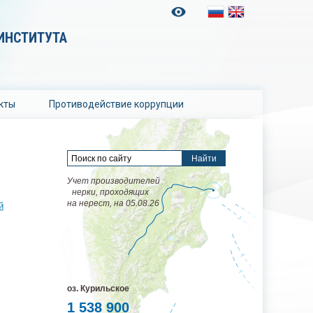
ИНСТИТУТА
кты
Противодействие коррупции
Учет производителей
нерки, проходящих
на нерест, на 05.08.26
й
оз. Курильское
1 538 900