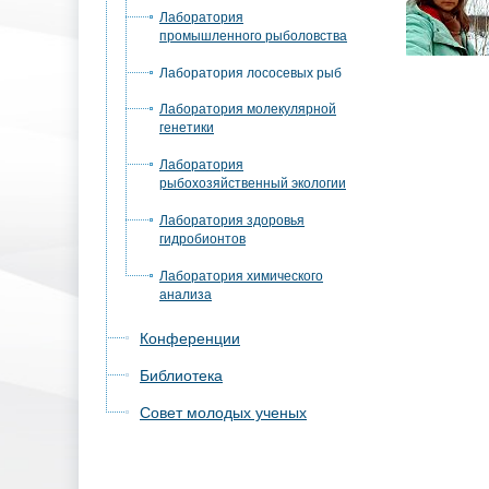
Лаборатория
промышленного рыболовства
Лаборатория лососевых рыб
Лаборатория молекулярной
генетики
Лаборатория
рыбохозяйственный экологии
Лаборатория здоровья
гидробионтов
Лаборатория химического
анализа
Конференции
Библиотека
Совет молодых ученых