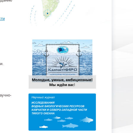
зданию
сти
и.
аучно-