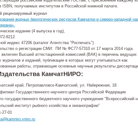
тствующая российским издательским ГОСТам, с присвоением каждому и
в ISBN, получаемых институтом в Российской книжной палате.
й рецензируемый журнал
дования водных биологических ресурсов Камчатки и северо-западной ча
океана».
ческое издание (4 выпуска в год),
072-8212
ой индекс 47206 (каталог Агентства "Роспечать")
ельство о регистрации СМИ: ПИ № ФС77-57310 от 17 марта 2014 года.
 включен Высшей аттестационной комиссией (ВАК) в перечень ведущих
 журналов и изданий, публикации в которых могут учитываться как
кованные работы, отражающие основные научные результаты диссертаци
Издательства КамчатНИРО:
чатский край, Петропавловск-Камчатский, ул. Набережная, 18.
филиал Государственного научного центра Российской Федерации
о государственного бюджетного научного учреждения "Всероссийский н
льский институт рыбного хозяйства и океанографии"
1-27-01
sa@kamniro.vniro.ru