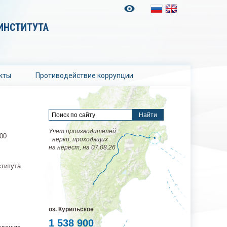
ИНСТИТУТА
кты
Противодействие коррупции
Учет производителей
00
нерки, проходящих
на нерест, на 07.08.26
ститута
оз. Курильское
1 538 900