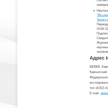
соотве
номеро
Научны
"Иссле
Тихого 
Периоди
ISSN 2
Подписн
Свидет
Журнал
научных
опубли
Адрес 
683000, Кам
Камчатский 
Федеральног
исследовате
тел (4152) 4
E-mail:
pres