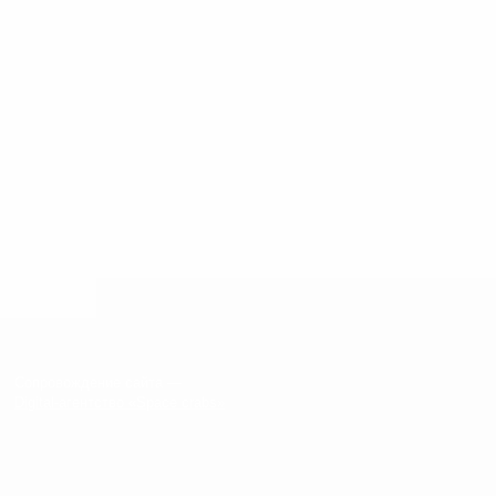
Сопровождение сайта —
Digital-агентство «Space crabs»