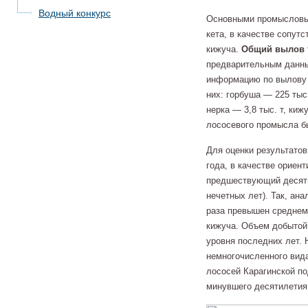
Водный конкурс
Основными промысловым
кета, в качестве сопут
кижуча.
Общий вылов т
предварительным данны
информацию по вылову
них: горбуша — 225 тыс.
нерка — 3,8 тыс. т, киж
лососевого промысла бы
Для оценки результато
года, в качестве ориен
предшествующий десятил
нечетных лет). Так, ана
раза превышен среднемн
кижуча. Объем добытой
уровня последних лет. 
немногочисленного вид
лососей Карагинской по
минувшего десятилетия (