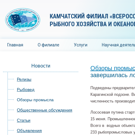
КАМЧАТСКИЙ ФИЛИАЛ «ВСЕРОС
РЫБНОГО ХОЗЯЙСТВА И ОКЕАНО
Главная
О филиале
Услуги
Научная деятел
Новости
Обзоры промы
завершилась ло
Релизы
Подведены предварител
Рыбовед
Карагинской подзоне. В
Обзоры промысла
численность производит
Общественные обсуждения
Лососевая путина старт
15 июня. Промышленное 
Статьи
Всего в водных объект
Объявления
233 рыбопромысловых у