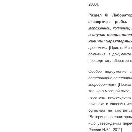
2008].
Раздел XI. Лаборато
экспертизы рыбы.
мороженной, копченой,
в случае возникнове
наличии характерных
правилам»
[Приказ Мин
сомнения, в документе
проводятся лабораторн
Особое недоумение 
ветеринарно-санита
гидробионтов»
[Приказ
только о морской рыбе,
перечень инфекционн
признаки и способы ис
болезней не соответ
[Ветеринарно-санитарны
«Об утверждении пере
России №62, 2011].