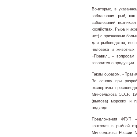
Во-вторых, в указанн
заболевания рыб, как
заболеваний возника
хозяйствах. Рыба и икр
нет) с признаками боль
для рыбоводства, восп
человека и животных
«Правил…» вопросам 
говорится о продукции.
Таким образом, «Прави
За основу при разра
экспертизы пресновод
Минсельхоза СССР, 198
(вылова) морских и 
подхода.
Предложения ФГУП «
контроля в рыбной от
Минсельхоза России №