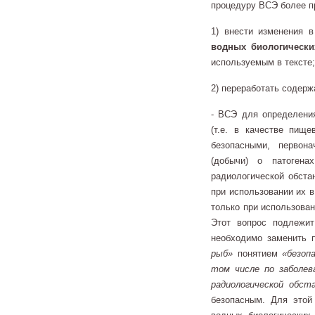
процедуру ВСЭ более п
1) внести изменения 
водных биологически
используемым в тексте;
2) переработать содерж
- ВСЭ для определени
(т.е. в качестве пищ
безопасными, первон
(добычи) о патоген
радиологической обста
при использовании их 
только при использован
Этот вопрос подлежит
необходимо заменить 
рыб»
понятием
«безопа
том числе по заболев
радиологической обст
безопасным. Для этой