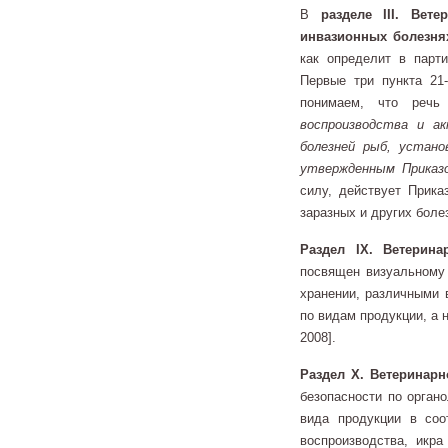
В
разделе III. Вет
инвазионных болезн
как определит в парт
Первые три пункта 21
понимаем, что реч
воспроизводства и ак
болезней рыб, устан
утвержденным Приказо
силу, действует Прика
заразных и других боле
Раздел IX. Ветерина
посвящен визуальному
хранении, различными 
по видам продукции, а 
2008].
Раздел X. Ветеринарн
безопасности по орган
вида продукции в соо
воспроизводства, икра