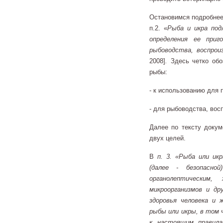
Остановимся подробнее
п.2. «
Рыба и икра под
определения ее при
рыбоводства, воспрои
2008]
.
Здесь четко обо
рыбы:
- к использованию для 
- для рыбоводства, вос
Далее по тексту докум
двух целей.
В
п. 3. «Рыба или ик
(далее - безопасно
органолептическим,
микроорганизмов и др
здоровья человека и
рыбы или икры, в том 
к настоящим правил