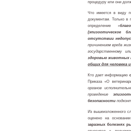
процедуру или они дол
Что имеется в виду 
документам. Только в 
определение
«
бла
(эпизоотическое бла
отсутствии недопус
причинением вреда жиз
государственному и
здоровью животных
общих для человека 
Кто дает информацию
Приказа «О ветерина
органов исполнитель
проведение
эпизоот
безопасности
подконт
Из вышеизложенного сл
оценено на основании
заразных болезнях р
относится к полном