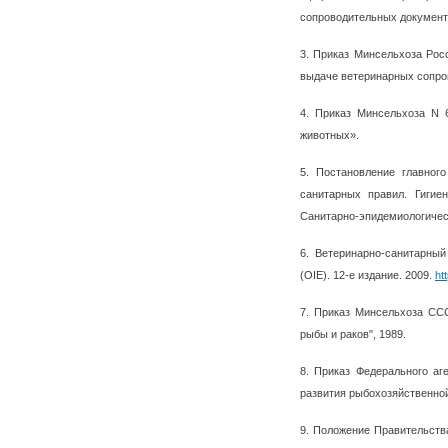
сопроводительных документ
3. Приказ Минсельхоза Рос
выдаче ветеринарных сопро
4. Приказ Минсельхоза N 
животных».
5. Постановление главног
санитарных правил. Гигие
Санитарно-эпидемиологическ
6. Ветеринарно-санитарны
(OIE). 12-е издание. 2009.
ht
7. Приказ Минсельхоза СС
рыбы и раков", 1989.
8. Приказ Федерального а
развития рыбохозяйственной
9. Положение Правительств