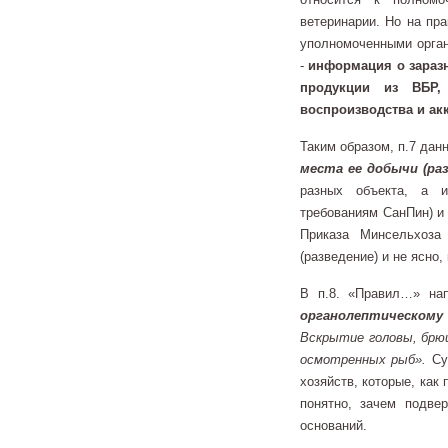
ветеринарии. Но на пр
уполномоченными орган
-
информация о заразн
продукции из ВБР,
воспроизводства и акк
Таким образом, п.7 данн
места ее добычи (ра
разных объекта, а
требованиям СанПин) 
Приказа Минсельхоза 
(разведение) и не ясно,
В п.8. «Правил…» на
органолептическому
Вскрытие головы, брюш
осмотренных рыб».
Су
хозяйств, которые, как
понятно, зачем подве
оснований.