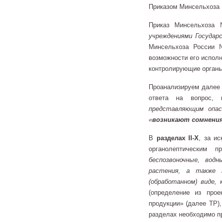
Приказом Минсельхоза №
Приказ Минсельхоза
учреждениями Государ
Минсельхоза России 
возможности его исполн
контролирующие органы 
Проанализируем далее 
ответа на вопрос,
представляющим опас
«
возникают сомнени
В
разделах II-X
, за и
органолептическим п
беспозвоночные, вод
растения, а также 
(обработанном) виде,
(определение из про
продукции» (далее ТР)
разделах необходимо п