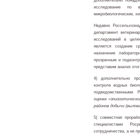
дополнительно понадо
исследование по вс
микробиологические, хи
Недавно Россельхозна
департамент ветерина
исследований в целя
является создание ср
назначение лаборато
прозрачным и подконт
представим анализ этог
4) дополнительно пр
контроле водных биол
подведомственными Р
оценки
«эпизоотическо
районов добычи (вылов
5) совместная прорабо
специалистами Рос
сотрудничества, а не п