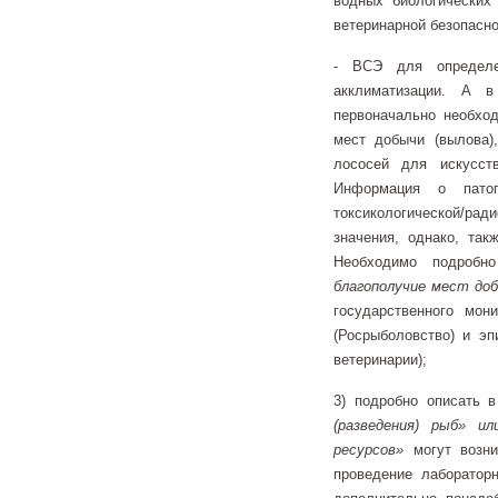
водных биологических
ветеринарной безопасно
- ВСЭ для определе
акклиматизации. А 
первоначально необхо
мест добычи (вылова)
лососей для искусств
Информация о пато
токсикологической/ра
значения, однако, так
Необходимо подробн
благополучие мест доб
государственного мон
(Росрыболовство) и эп
ветеринарии);
3) подробно описать 
(разведения) рыб» и
ресурсов»
могут возни
проведение лаборатор