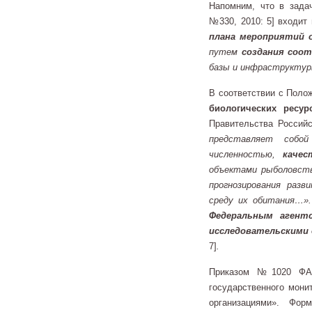
Напомним, что в зада
№330, 2010: 5] входит
плана мероприятий о
путем
создания соо
базы и инфраструктуры
В соответствии с Пол
биологических ресур
Правительства Россий
представляет собой
численностью,
качес
объектами рыболовств
прогнозирования разв
среду их обитания…».
Федеральным агент
исследовательскими
7]
.
Приказом №1020 ФАР
государственного мон
организациями». Фор