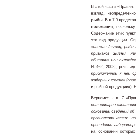
В этой части «Правил…
взгляд, неопределенн
рыбы
. В п.7-9 предст
положения
, поскольк
Содержание этих пункт
это вид продукции. Оп
«свежая (сырец) рыб
признаков
жизни
, на
обитания или охлажда
№462, 2008], речь ид
приближенной к ней 
жаберных крышек
(опр
и рыбной продукции»). Н
Вернемся к п. 7 «Пра
ветеринарно-санитар
основании сведений об
органолептических п
проведения лаборатор
на основании которы