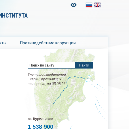
ИНСТИТУТА
кты
Противодействие коррупции
Учет производителей
нерки, проходящих
на нерест, на 05.08.26
оз. Курильское
1 538 900