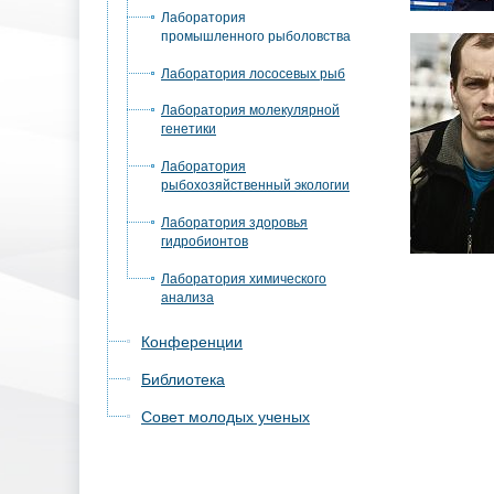
Лаборатория
промышленного рыболовства
Лаборатория лососевых рыб
Лаборатория молекулярной
генетики
Лаборатория
рыбохозяйственный экологии
Лаборатория здоровья
гидробионтов
Лаборатория химического
анализа
Конференции
Библиотека
Совет молодых ученых