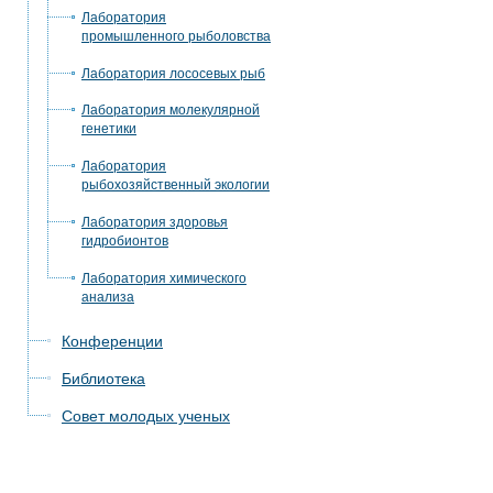
Лаборатория
промышленного рыболовства
Лаборатория лососевых рыб
Лаборатория молекулярной
генетики
Лаборатория
рыбохозяйственный экологии
Лаборатория здоровья
гидробионтов
Лаборатория химического
анализа
Конференции
Библиотека
Совет молодых ученых